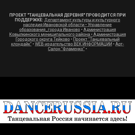
ПРОЕКТ "ТАНЦЕВАЛЬНАЯ ДЕРЕВНЯ" ПРОВОДИТСЯ ПРИ
ПОДДЕРЖКЕ:
Департамент культуры и культурного
наследия Ивановской области
•
Управление
образования_города Иваново
•
Администрация
Ковылкинского муниципального района
•
Администрация
Городского округа Тейково
•
Проект "Танцевальный
клондайк"
•
WEB-издательство ВЕК ИНФОРМАЦИИ
•
Арт-
Салон "Фламенко"
•