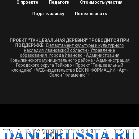
О проекте
Педагоги
Стоимость участия
Подать заявку
Полезно знать
ПРОЕКТ "ТАНЦЕВАЛЬНАЯ ДЕРЕВНЯ" ПРОВОДИТСЯ ПРИ
ПОДДЕРЖКЕ:
Департамент культуры и культурного
наследия Ивановской области
•
Управление
образования_города Иваново
•
Администрация
Ковылкинского муниципального района
•
Администрация
Городского округа Тейково
•
Проект "Танцевальный
клондайк"
•
WEB-издательство ВЕК ИНФОРМАЦИИ
•
Арт-
Салон "Фламенко"
•